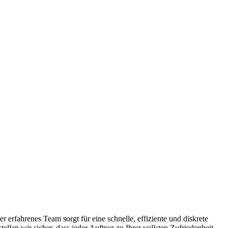
rfahrenes Team sorgt für eine schnelle, effiziente und diskrete
en wir sicher, dass jeder Auftrag zu Ihrer vollsten Zufriedenheit